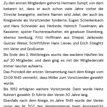
Zu den ersten Mitgliedern gehörte Hermann Sumpf, von dem
bekannt ist, dass er auch schon viele Jahre vorher die
Strecke beangelte, weitere Namen sind Jekel, der auch bis
Kriegsende als Vorsitzender fundierte, Eugen Scherkenbach
und Hans Schneider aus Herbede, Heinrich Tüselmann, als
Kassierer, später Fischereiaufseher, ein gewisser Eisenberg,
ebenso Isenburg, Fritz Hoffmann aus Stiepel, Jankowski,
Gustav Weise, Schriftführer Hans Lienau und Erich Stieglitz
mit Vater und Großvater.
Bis Ende des 2. Weltkrieges wuchs das wackere Häuflein bis
auf 20 Mitglieder, und dann ging es mit der Mitgliederzahl
immer rascher aufwärts.
Das Protokoll der ersten Versammlung nach dem Kriege vom
23.09.1945 vermerkt, dass Möller zum Vorsitzenden gewählt
wurde.
Bis 1952 erfolgten weitere Vorsitzende. Dann wurde Heinz
Kuhnert gewählt. Er führte den Verein 30 Jahre lang.
Ebenfalls nach dem Kriege, im Jahre 1949 wurde der Verein
unter der Nr. 507 des Vereinsregister beim Amtsgericht